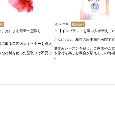
報
2026/07/30
最新情報
、光による最新の型取り

【インプラントを選ぶ人が増えて
こんにちは、柏市の田中歯科医院です
読み取る口腔内スキャナーを導入
夏休みシーズンを迎え、ご家族やご友
うな材料を使った型取りは不要で
や旅行を楽しむ機会が増えるこの時期
「しっかり噛めるようになりたい」

苦しさがなく、患者様の負担を大
「自然な笑顔で写真を撮りたい」

。

そんな思いから、インプラントをご検
ル化によって型取りの精度が向上
が増えています。

インプラントは、歯を失った際の治療
ンソフトで歯の動きを予測するこ
です
ーズな治療計画を立てることが可
✔ 自分の歯に近い感覚で噛みやすい

✔ 見た目が自然で笑顔に自信が持てる
✔ 健康な歯を削らず、周囲の歯への負
、優しく精密な矯正体験を提供い