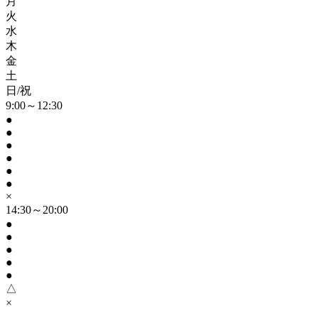
月
火
水
木
金
土
日/祝
9:00～12:30
●
●
●
●
●
●
×
14:30～20:00
●
●
●
●
●
△
×