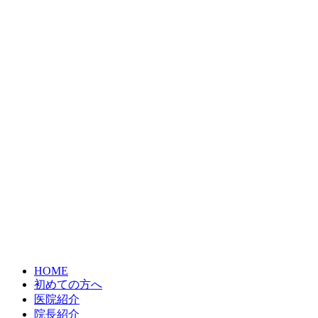
たします。

柏市で矯正の相
 自然な見た目を目指したい

【田中歯科医院
一方で、お口の状態や骨の量、全身の健康状態な
どによって、適した治療法は異なります。

そのため、まずは検査とカウンセリングで、お一
人おひとりに合った治療方法を一緒に考えること
が大切です
田中歯科医院では、患者さまのお悩みやご希望を
丁寧にお伺いし、インプラントだけでなく、入れ
歯やブリッジなども含めて分かりやすくご説明し
ています。

「自分に合う治療を知りたい」

そんな方は、お気軽にご相談ください
 田中歯科医院

HOME
千葉県柏市千代田3-15-1 エクセレントビル2F

初めての方へ
JR常磐線・東武野田線 柏駅 徒歩15分

医院紹介
柏駅東口よりバス7分／緑が丘バス停 徒歩3分

院長紹介