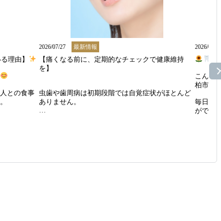
2026/07/27
最新情報
2026/07/2
いる理由】
【痛くなる前に、定期的なチェックで健康維持
【
を】

こんに
柏市の田
人との食事
虫歯や歯周病は初期段階では自覚症状がほとんど
。

ありません。

毎日暑
がでしょ
違和感がなくても定期的に来院いただくことで、
トラブルを早期に発見できます。

8月の診
討される方
早めに対応できれば治療の痛みを抑えられ、

 **夏
費用もリーズナブルに済むのが大きな利点です。

**8月1
法のひとつ
大切な歯を守るために、

※その他
4か月から6か月に一度を目安とした定期検診を習
お盆前
慣にしましょう。

✔ 歯が


柏市でマウスピースの相談ができる歯医者をお探
✔ 詰め
担も少ない

しの方は【田中歯科医院】にお任せください。