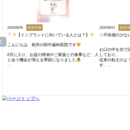
2026/08/06
最新情報
2026/08/03
最新情
【インプラントに向いている人とは？】
◇不快感の少ない
こんにちは、柏市の田中歯科医院です
お口の中を光で
8月に入り、お盆の帰省やご家族との食事など、人
しており、

と会う機会が増える季節になりました
従来の粘土のよ
す。

「しっかり噛めるようになりたい」

「自然な見た目で笑顔に自信を持ちたい」

嘔吐反射などの
「インプラントが気になるけど、自分に合ってい
幅に軽減できます
るのかな？」

さらに、デジタ
そんな疑問をお持ちの方も多いのではないでしょ
し、

うか。

シミュレーショ
とで、

インプラントは、次のような方におすすめの治療
より正確でスム
法です。

能です。

最新技術による