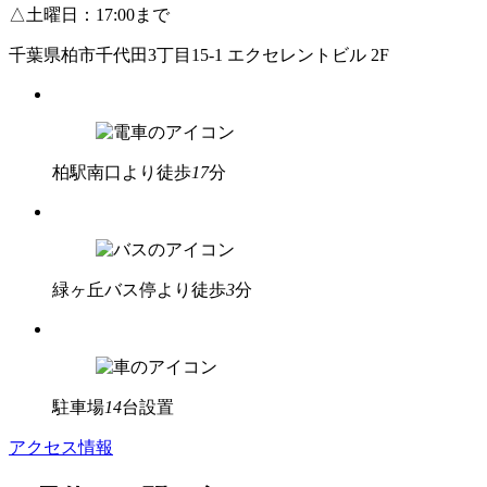
△
土曜日：17:00まで
千葉県柏市千代田3丁目15-1 エクセレントビル 2F
柏駅南口
より徒歩
17
分
緑ヶ丘
バス停より徒歩
3
分
駐車場
14
台設置
アクセス情報