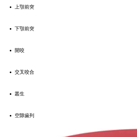
上顎前突
下顎前突
開咬
交叉咬合
叢生
空隙歯列