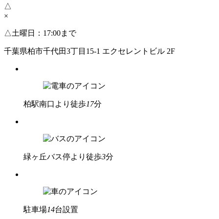
△
×
△
土曜日：17:00まで
千葉県柏市千代田3丁目15-1 エクセレントビル 2F
柏駅南口
より徒歩
17
分
緑ヶ丘
バス停より徒歩
3
分
駐車場
14
台設置