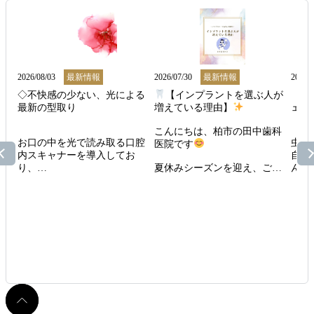
2026/08/03
最新情報
2026/07/30
最新情報
2026/0
◇不快感の少ない、光による
【インプラントを選ぶ人が
【痛
最新の型取り

増えている理由】
ェッ
こんにちは、柏市の田中歯科
お口の中を光で読み取る口腔
虫歯
医院です
内スキャナーを導入してお
自覚
り、

夏休みシーズンを迎え、ご家
ん。

従来の粘土のような材料を使
族やご友人との食事や旅行を
違和
った型取りは不要です。

楽しむ機会が増えるこの時
院い
期。

嘔吐反射などの苦しさがな
を早
く、患者様の負担を大幅に軽
「しっかり噛めるようになり
早め
減できます。

たい」

みを
「自然な笑顔で写真を撮りた
さらに、デジタル化によって
費用
い」

型取りの精度が向上し、

が大
シミュレーションソフトで歯
そんな思いから、インプラン
大切
の動きを予測することで、

トをご検討される方が増えて