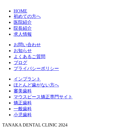
「インプラントが気になる」

「自分にも合うのかな？」

HOME
初めての方へ
そんな方は、まずはお気軽に
医院紹介
ご相談ください
院長紹介
 インプラント・All-on-4相談
対応

求人情報
お問い合わせ
 田中歯科医院

お知らせ
千葉県柏市千代田3-15-1 エク
よくあるご質問
セレントビル2F

ブログ
JR常磐線・東武野田線 柏駅 徒
プライバシーポリシー
歩15分

柏駅東口よりバス7分／緑が丘
インプラント
バス停 徒歩3分

ほとんど歯がない方へ
審美歯科
〈公式HP〉

マウスピース矯正専門サイト
https://www.tanaka.or.jp/

矯正歯科
〈WEB予約〉

一般歯科
https://ssl.haisha-
小児歯科
yoyaku.jp/m5806993/login/serviceAppoi
SITE_CODE=hp

TANAKA DENTAL CLINIC 2024